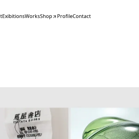
t
Exibitions
Works
Shop
Profile
Contact