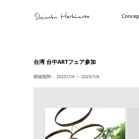
Skip
Tube
to
Concep
content
file
tact
台湾 台中ARTフェア参加
開催期間：
2025/7/4
～
2025/7/6