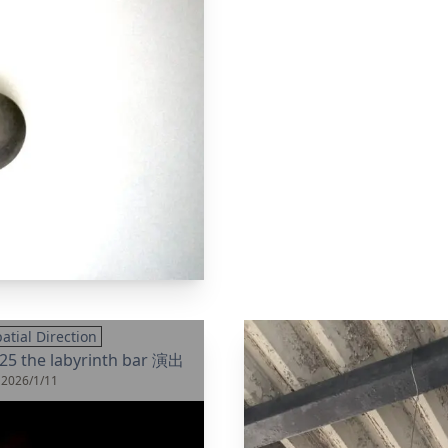
atial Direction
25 the labyrinth bar 演出
2026/1/11