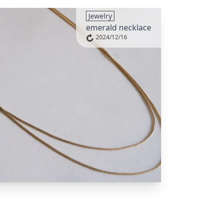
​Jewelry
emerald necklace
2024/12/16