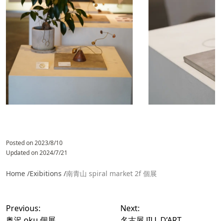
Posted on
2023/8/10
Updated on
2024/7/21
Home /
Exibitions /
南青山 spiral market 2f 個展
投
稿
Previous:
Next:
ナ
奥沢 oku 個展
名古屋 JILL D’ART