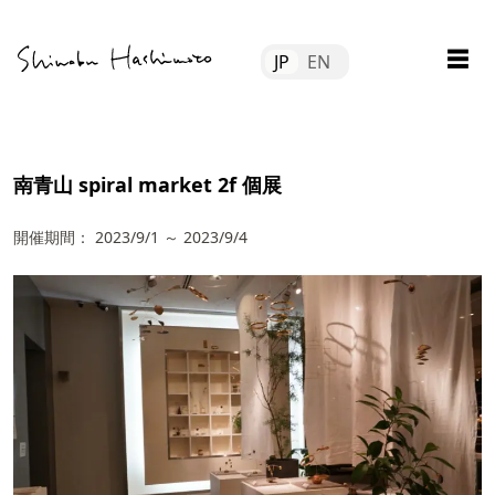
Skip
Tube
to
☰
JP
EN
content
file
tact
南青山 spiral market 2f 個展
開催期間：
2023/9/1
～
2023/9/4