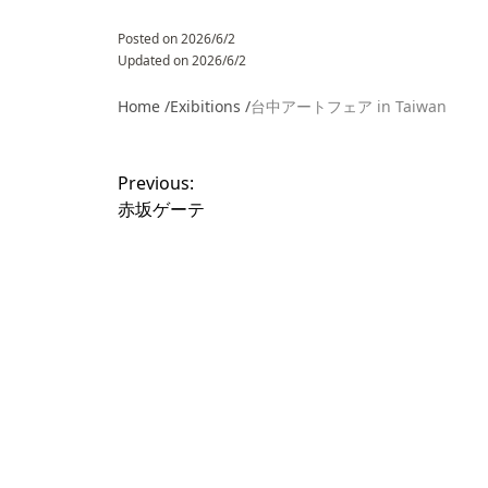
Posted on
2026/6/2
Updated on
2026/6/2
Home /
Exibitions /
台中アートフェア in Taiwan
投
稿
Previous:
ナ
赤坂ゲーテ
ビ
ゲ
ー
シ
ョ
ン