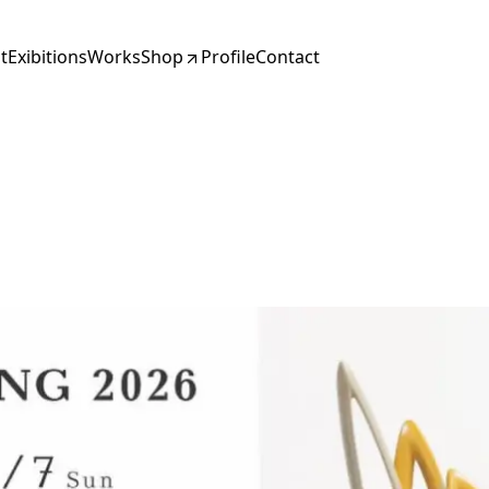
t
Exibitions
Works
Shop
Profile
Contact