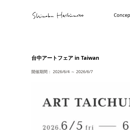
Skip
Tube
to
Concep
content
file
tact
台中アートフェア in Taiwan
開催期間：
2026/6/4
～
2026/6/7