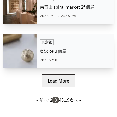
南青山 spiral market 2f 個展
2023/9/1
～ 2023/9/4
東京都
奥沢 oku 個展
2023/2/18
Load More
« 前へ
1
2
3
4
5
…
9
次へ »