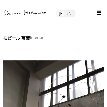
Skip
Tube
to
☰
JP
EN
content
file
tact
Interior
モビール 落葉