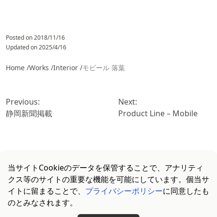
Posted on
2018/11/16
Updated on
2025/4/16
Home /
Works /
Interior
/
モビール 落葉
投
稿
Previous:
Next:
ナ
静岡新聞掲載
Product Line – Mobile
ビ
ゲ
ー
シ
当サイトCookieのデータを保管することで、アナリティ
ョ
クス等のサイトの重要な機能を可能にしています。個当サ
ン
イトに留まることで、
プライバシーポリシー
に同意したも
のとみなされます。
プライバシーポリシー