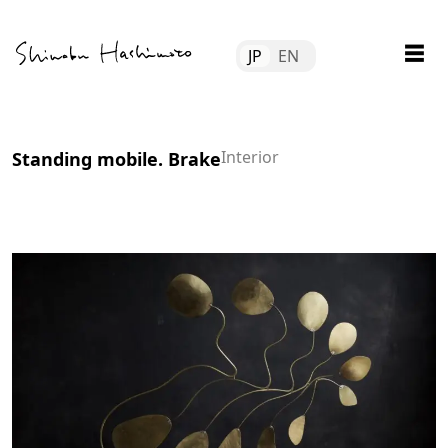
Skip
Tube
to
☰
JP
EN
content
file
tact
Interior
Standing mobile. Brake