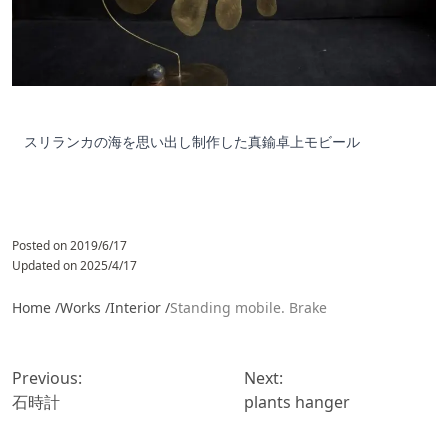
スリランカの海を思い出し制作した真鍮卓上モビール
Posted on
2019/6/17
Updated on
2025/4/17
Home /
Works /
Interior
/
Standing mobile. Brake
投
稿
Previous:
Next:
ナ
石時計
plants hanger
ビ