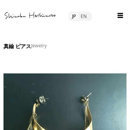
Skip
Tube
to
☰
JP
EN
content
file
tact
​Jewelry
真鍮 ピアス