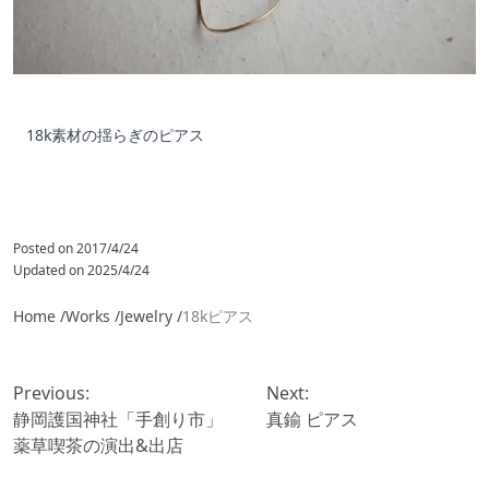
18k素材の揺らぎのピアス
Posted on
2017/4/24
Updated on
2025/4/24
Home /
Works /
​Jewelry
/
18kピアス
投
稿
Previous:
Next:
ナ
静岡護国神社「手創り市」
真鍮 ピアス
ビ
薬草喫茶の演出&出店
ゲ