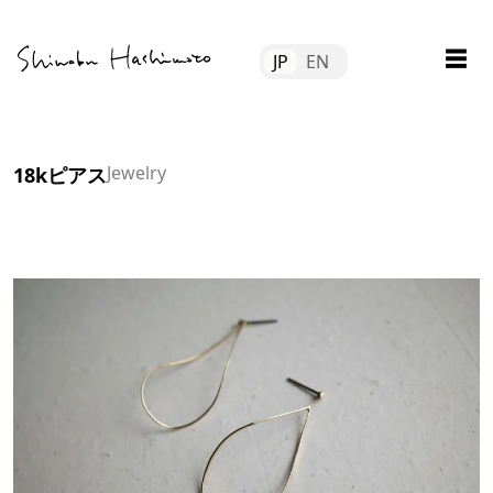
Skip
Tube
to
☰
JP
EN
content
file
tact
​Jewelry
18kピアス