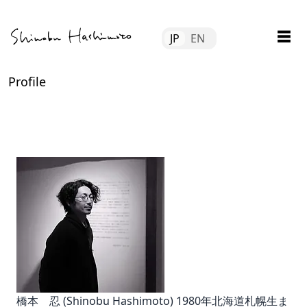
Skip
Tube
to
☰
JP
EN
content
file
Profile
tact
橋本 忍 (Shinobu Hashimoto) 1980年北海道札幌生ま