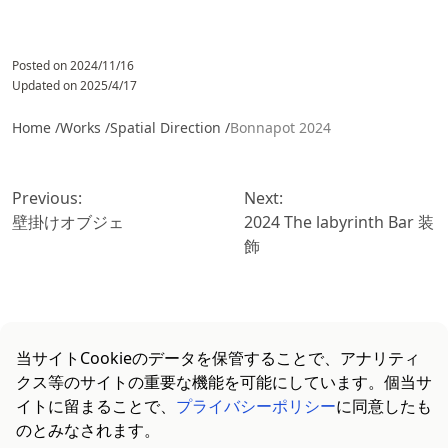
Posted on
2024/11/16
Updated on
2025/4/17
Home /
Works /
Spatial Direction
/
Bonnapot 2024
投
稿
Previous:
Next:
ナ
壁掛けオブジェ
2024 The labyrinth Bar 装
ビ
飾
ゲ
ー
シ
ョ
当サイトCookieのデータを保管することで、アナリティ
ン
クス等のサイトの重要な機能を可能にしています。個当サ
イトに留まることで、
プライバシーポリシー
に同意したも
のとみなされます。